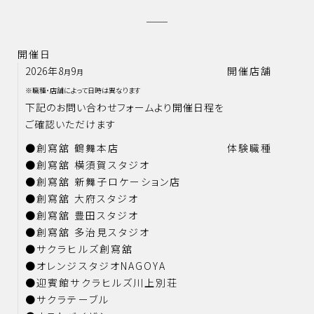
開催日
2026年8
9
開催店舗
月
月
※職種・店舗によって日時は異なります
下記のお問い合わせフォームより開催日程を
ご確認いただけます
●創寫舘 鶴舞本店
体験職種
●創寫舘 横須賀スタジオ
●創寫舘 新舞子ロケーション店
●創寫舘 大府スタジオ
●創寫舘 豊田スタジオ
●創寫舘 多治見スタジオ
●サクラヒルズ創寫舘
●オレンジスタジオNAGOYA
●迎賓館サクラヒルズ川上別荘
●サクラテーブル