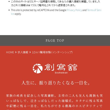
このWebサイトはSSLサーバ証明書を使用してあなたの個人情報を保護しています。入
力された情報は全てSSLで暗号化されてから送受信されます。
This site is protected by reCAPTCHA and the Google
Privacy Policy
and
Terms of Serv
ice
apply.
PAGE TOP
HOME
求人情報
１ＤＡＹ職場体験（インターンシップ）
人生に、振り返りたくなる一日を。
家族の成長を記念した写真撮影。主役の二人も友人も親族も笑
いっぱなしで、泣きっぱなしだった結婚式。カタチに残る写真
や記憶に残る一日を、私たちができる最高のホスピタリティで