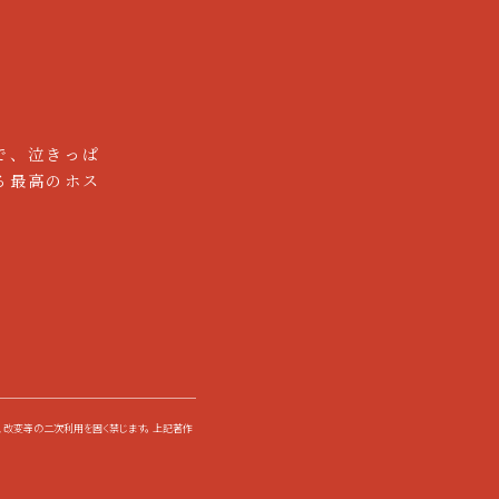
で、泣きっぱ
の勤務となります。
る最高のホス
活リズムにあわせて活躍していま
、改変等の二次利用を固く禁じます。 上記著作