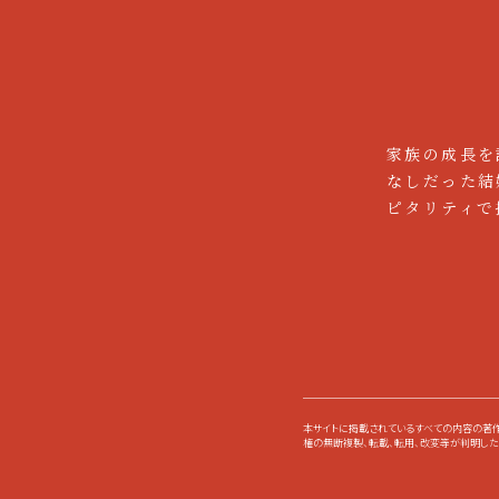
異なり求められる身だしなみも
Ｑ
勤務時の服装を教え
家族の成長を
Ａ
結婚式場の配膳サービスの方に
なしだった結
ピタリティで
Ｑ
勤務シフトは希望を出
Ａ
ご自身の希望でシフトを提出で
す。曜日や時間帯など、お気軽
本サイトに掲載されているすべての内容の著作
権の無断複製、転載、転用、改変等が判明した
Ｑ
他の仕事とかけもち、