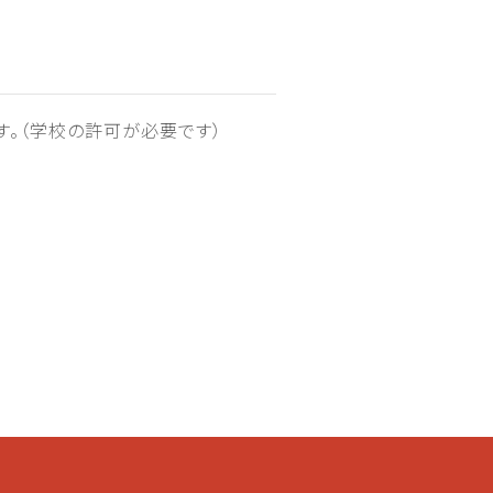
。（学校の許可が必要です）
時に確認させていただき、接客のお
場、カフェ、写真館によって客層が