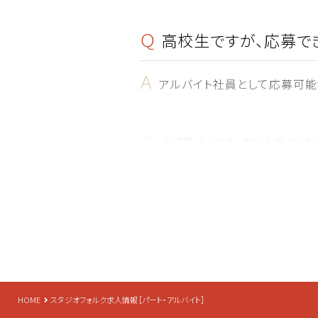
Ｑ
高校生ですが、応募で
Ａ
アルバイト社員として応募可能
Ｑ
外国人でも働けますか
Ａ
はい、大丈夫です。留学生の方
仕事か内勤かを判断させていた
Ｑ
髪型・髪色・ピアスの
HOME
スタジオフォルク求人情報［パート・アルバイト］
Ａ
接客業・サービス業のお店のた