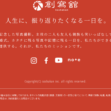
異なりますので、詳しくは、面接でお問い合わせ下さい。
人生に、振り返りたくなる一日を。
て下さい
記念した写真撮影。主役の二人も友人も親族も笑いっぱなし
は会社貸与の制服を用意しております。その他の業種は私服で
婚式。カタチに残る写真や記憶に残る一日を、私たちができ
提供する。それが、私たちのミッションです。
せますか？
きます。学生の方、お子様のいる方、シニアの方も、ご自身の生
Copyright(C) soshakan inc. all rights reserved.
にご相談下さい。
権は当社に帰属しております。 本サイトの掲載内容（画像、文章等）の一部及び全てについて、無断で複製、転載、転用
場合は、法的措置をとる場合がございます。
Ｗワークは可能ですか？