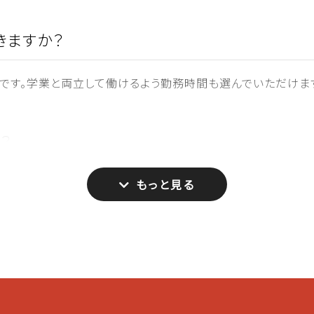
きますか？
です。学業と両立して働けるよう勤務時間も選んでいただけます
？
や、在住外国人の方もご応募下さい。日本語の会話能力を面接
だきます。
規定はありますか？
め、清潔な身だしなみであることは求められます。また、結婚式